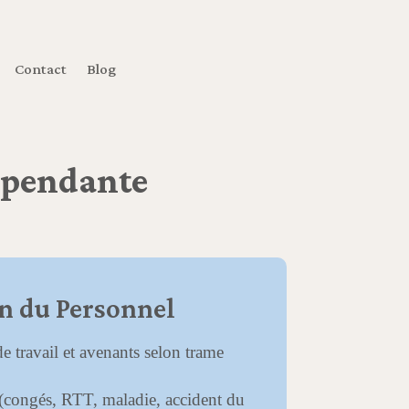
Contact
Blog
dépendante
n du Personnel
de travail et avenants selon trame
 (congés, RTT, maladie, accident du