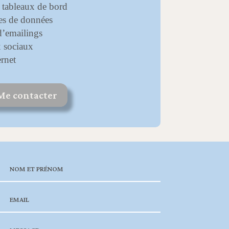
e tableaux de bord
ses de données
d’emailings
x sociaux
ernet
Me contacter