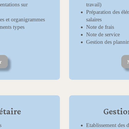
entations sur
travail)
Préparation des élé
ues et organigrammes
salaires
ments types
Note de frais
Note de service
Gestion des planni
r
étaire
Gesti
s
Etablissement des d